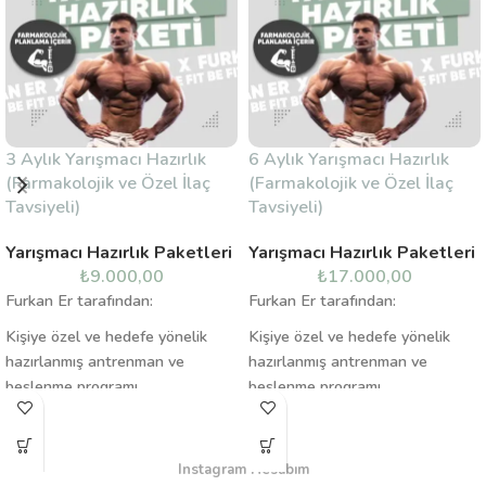
3 Aylık Yarışmacı Hazırlık
6 Aylık Yarışmacı Hazırlık
(Farmakolojik ve Özel İlaç
(Farmakolojik ve Özel İlaç
Tavsiyeli)
Tavsiyeli)
Yarışmacı Hazırlık Paketleri
Yarışmacı Hazırlık Paketleri
₺
9.000,00
₺
17.000,00
Furkan Er tarafından:
Furkan Er tarafından:
Kişiye özel ve hedefe yönelik
Kişiye özel ve hedefe yönelik
hazırlanmış antrenman ve
hazırlanmış antrenman ve
beslenme programı
beslenme programı
Hedefe yönelik kardiyo
Hedefe yönelik kardiyo
planlanması
planlanması
Supplement planlaması
Supplement planlaması
Instagram Hesabım